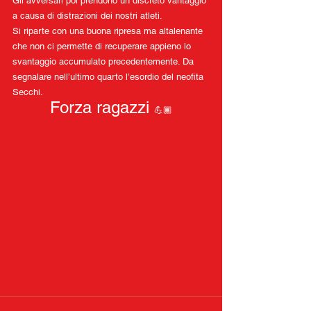
Gli avversari poi prendono un discreto vantaggio 
a causa di distrazioni dei nostri atleti.
Si riparte con una buona ripresa ma altalenante 
che non ci permette di recuperare appieno lo 
svantaggio accumulato precedentemente. Da 
segnalare nell’ultimo quarto l’esordio del neofita 
Secchi.
Forza ragazzi 
💪🏾