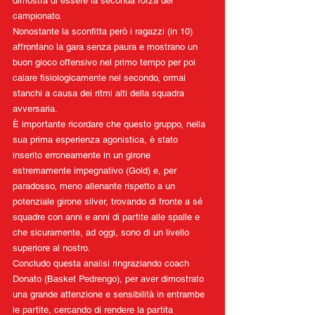
dimostra di essere la seconda forza del 
campionato.
Nonostante la sconfitta però i ragazzi (in 10) 
affrontano la gara senza paura e mostrano un 
buon gioco offensivo nel primo tempo per poi 
calare fisiologicamente nel secondo, ormai 
stanchi a causa dei ritmi alti della squadra 
avversaria.  
È importante ricordare che questo gruppo, nella 
sua prima esperienza agonistica, è stato 
inserito erroneamente in un girone 
estremamente impegnativo (Gold) e, per 
paradosso, meno allenante rispetto a un 
potenziale girone silver, trovando di fronte a sé 
squadre con anni e anni di partite alle spalle e 
che sicuramente, ad oggi, sono di un livello 
superiore al nostro. 
Concludo questa analisi ringraziando coach 
Donato (Basket Pedrengo), per aver dimostrato 
una grande attenzione e sensibilità in entrambe 
le partite, cercando di rendere la partita 