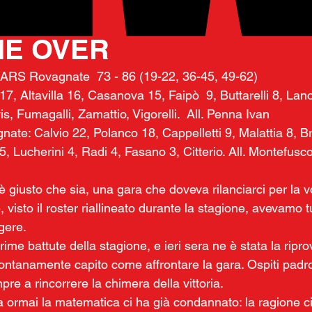
24 mar 2025
ME OVER
 ARS Rovagnate  73 - 86 (19-22, 36-45, 49-62)
7, Altavilla 16, Casanova 15, Faipò  9, Buttarelli 8, Lano
is, Fumagalli, Zamattio, Vigorelli.  All. Penna Ivan
e: Calvio 22, Polanco 18, Cappelletti 9, Malattia 8, Br
, Lucherini 4, Radi 4, Fasano 3, Citterio. All. Montefusc
è giusto che sia, una gara che doveva rilanciarci per la vo
, visto il roster riallineato durante la stagione, avevamo tu
ngere.
rime battute della stagione, e ieri sera ne è stata la ripro
tanamente capito come affrontare la gara. Ospiti padr
pre a rincorrere la chimera della vittoria. 
ormai la matematica ci ha già condannato: la ragione ci