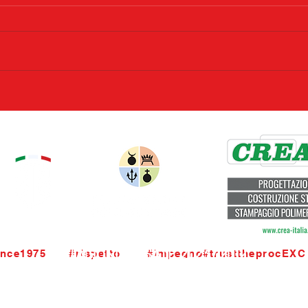
STAGIONI PASSATE 2023 / 2012
nce1975      #rispetto       #impegno