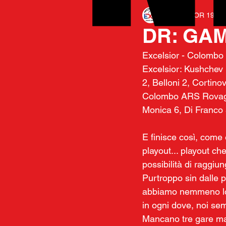
EXCELSIOR 1975
DR: GA
Excelsior - Colombo
Excelsior: Kushchev 1
2, Belloni 2, Cortinov
Colombo ARS Rovagnat
Monica 6, Di Franco 5
E finisce così, come 
playout... playout che
possibilità di raggiu
Purtroppo sin dalle p
abbiamo nemmeno lon
in ogni dove, noi sem
Mancano tre gare ma 