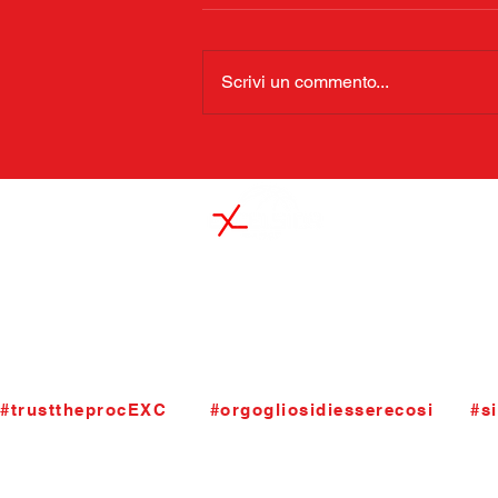
Scrivi un commento...
S.S.Excelsior Palacanestro ASD
Viale Santuario dell'Addolorata 4
24124 Bergamo
segreteria@basketexcelsior.it
T.035.4284790. P.iva 01963200165
#trusttheprocEXC       #orgogliosidiesserecosi      #si