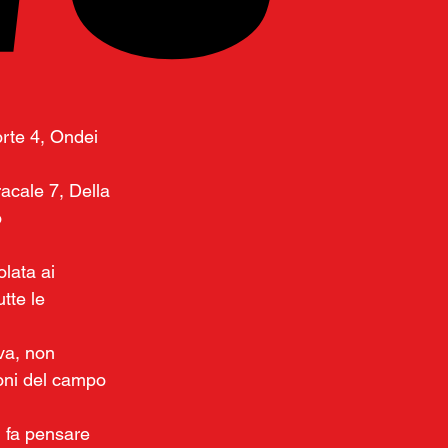
rte 4, Ondei  
acale 7, Della 
o
lata ai 
tte le 
va, non 
oni del campo 
 fa pensare 