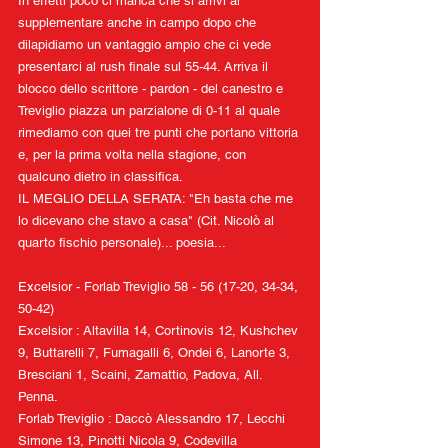
In
 effetti poco ci manca che si arrivi al 
supplementare anche in campo dopo che 
dilapidiamo un vantaggio ampio che ci vede 
presentarci al rush finale sul 55-44. Arriva il 
blocco dello scrittore - pardon - del canestro e 
Treviglio piazza un parzialone di 0-11 al quale 
rimediamo con quei tre punti che portano vittoria 
e, per la prima volta nella stagione, con 
qualcuno dietro in classifica. 
IL MEGLIO DELLA SERATA: "Eh basta che me 
lo dicevano che stavo a casa" (Cit. Nicolò al 
quarto fischio personale)... poesia...
Excelsior - Forlab Treviglio 58 - 56 (17-20, 34-34, 
50-42)
Excelsior : Altavilla 14, Cortinovis 12, Kushchev 
9, Buttarelli 7, Fumagalli 6, Ondei 6, Lanorte 3, 
Bresciani 1, Scaini, Zamattio, Padova, All. 
Penna.
Forlab Treviglio : Daccò Alessandro 17, Lecchi 
Simone 13, Pinotti Nicola 9, Codevilla 