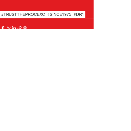
#TRUSTTHEPROCEXC
#SINCE1975
#DR1
Commenti
Scrivi un commento...
S.S.Excelsior Palacanestro ASD