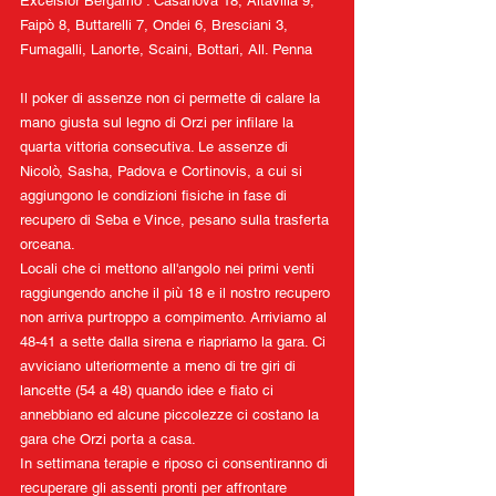
Excelsior Bergamo : Casanova 18, Altavilla 9, 
Faipò 8, Buttarelli 7, Ondei 6, Bresciani 3, 
Fumagalli, Lanorte, Scaini, Bottari, All. Penna
Il poker di assenze non ci permette di calare la 
mano giusta sul legno di Orzi per infilare la 
quarta vittoria consecutiva. Le assenze di 
Nicolò, Sasha, Padova e Cortinovis, a cui si 
aggiungono le condizioni fisiche in fase di 
recupero di Seba e Vince, pesano sulla trasferta 
orceana. 
Locali che ci mettono all'angolo nei primi venti 
raggiungendo anche il più 18 e il nostro recupero 
non arriva purtroppo a compimento. Arriviamo al 
48-41 a sette dalla sirena e riapriamo la gara.
 Ci
avviciano ulteriormente a meno di tre giri di 
lancette (54 a 48) quando idee e fiato ci 
annebbiano ed alcune piccolezze ci costano la 
gara che Orzi porta a casa.  
In settimana terapie e riposo ci consentiranno di 
recuperare gli assenti pronti per affrontare 