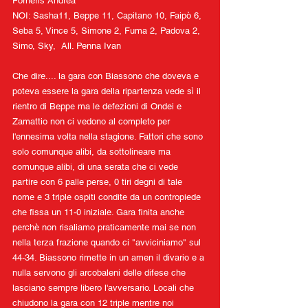
Forneris Andrea
NOI: Sasha11, Beppe 11, Capitano 10, Faipò 6, 
Seba 5, Vince 5, Simone 2, Fuma 2, Padova 2, 
Simo, Sky,  All. Penna Ivan
Che dire.... la gara con Biassono che doveva e 
poteva essere la gara della ripartenza vede sì il 
rientro di Beppe ma le defezioni di Ondei e 
Zamattio non ci vedono al completo per 
l'ennesima volta nella stagione. Fattori che sono 
solo comunque alibi, da sottolineare ma 
comunque alibi, di una serata che ci vede 
partire con 6 palle perse, 0 tiri degni di tale 
nome e 3 triple ospiti condite da un contropiede 
che fissa un 11-0 iniziale. Gara finita anche 
perchè non risaliamo praticamente mai se non 
nella terza frazione quando ci "avviciniamo" sul 
44-34. Biassono rimette in un amen il divario e a 
nulla servono gli arcobaleni delle difese che 
lasciano sempre libero l'avversario. Locali che 
chiudono la gara con 12 triple mentre noi 