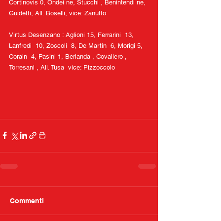
Cortinovis 0, Ondei ne, Stucchi , Benintendi ne, 
Guidetti, All. Boselli, vice: Zanutto
Virtus Desenzano : Aglioni 15, Ferrarini  13, 
Lanfredi  10, Zoccoli  8, De Martin  6, Morigi 5, 
Corain  4, Pasini 1, Berlanda , Covallero , 
Torresani , All. Tusa  vice: Pizzoccolo 
Commenti