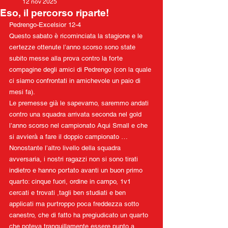
12 nov 2025
Eso, il percorso riparte!
Pedrengo-Excelsior 12-4
Questo sabato è ricominciata la stagione e le 
certezze ottenute l’anno scorso sono state 
subito messe alla prova contro la forte 
compagine degli amici di Pedrengo (con la quale 
ci siamo confrontati in amichevole un paio di 
mesi fa).
Le premesse già le sapevamo, saremmo andati 
contro una squadra arrivata seconda nel gold 
l’anno scorso nel campionato Aqui Small e che 
si avvierà a fare il doppio campionato …
Nonostante l’altro livello della squadra 
avversaria, i nostri ragazzi non si sono tirati 
indietro e hanno portato avanti un buon primo 
quarto: cinque fuori, ordine in campo, 1v1 
cercati e trovati ,tagli ben studiati e ben 
applicati ma purtroppo poca freddezza sotto 
canestro, che di fatto ha pregiudicato un quarto 
che poteva tranquillamente essere punto a 