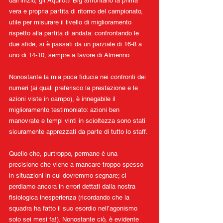
dall’inizio, gli Aquilotti Big affrontano la prima 
vera e propria partita di ritorno del campionato, 
utile per misurare il livello di miglioramento 
rispetto alla partita di andata: confrontando le 
due sfide, si è passati da un parziale di 16-8 a 
uno di 14-10, sempre a favore di Almenno.
Nonostante la mia poca fiducia nei confronti dei 
numeri (ai quali preferisco la prestazione e le 
azioni viste in campo), è innegabile il 
miglioramento testimoniato: azioni ben 
manovrate e tempi vinti in scioltezza sono stati 
sicuramente apprezzati da parte di tutto lo staff.
Quello che, purtroppo, permane è una 
precisione che viene a mancare troppo spesso 
in situazioni in cui dovremmo segnare; ci 
perdiamo ancora in errori dettati dalla nostra 
fisiologica inesperienza (ricordando che la 
squadra ha fatto il suo esordio nell’agonismo 
solo sei mesi fa!). Nonostante ciò, è evidente 