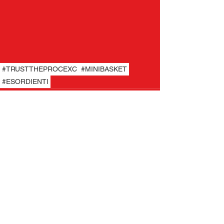
#TRUSTTHEPROCEXC
#MINIBASKET
#ESORDIENTI
Commenti
Scrivi un commento...