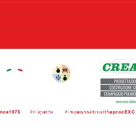
STAGIONI PASSATE 2023 / 2012
nce1975      #rispetto       #impegno