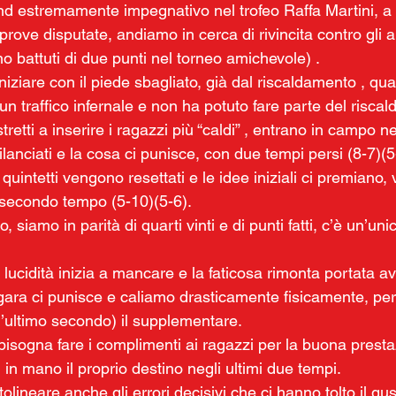
d estremamente impegnativo nel trofeo Raffa Martini, a 
rove disputate, andiamo in cerca di rivincita contro gli a
 battuti di due punti nel torneo amichevole) .
iziare con il piede sbagliato, già dal riscaldamento , qu
 un traffico infernale e non ha potuto fare parte del risca
ostretti a inserire i ragazzi più “caldi” , entrano in campo n
ilanciati e la cosa ci punisce, con due tempi persi (8-7)(5
uintetti vengono resettati e le idee iniziali ci premiano,
l secondo tempo (5-10)(5-6).
o, siamo in parità di quarti vinti e di punti fatti, c’è un’uni
 lucidità inizia a mancare e la faticosa rimonta portata av
ara ci punisce e caliamo drasticamente fisicamente, pe
l’ultimo secondo) il supplementare.
isogna fare i complimenti ai ragazzi per la buona presta
i in mano il proprio destino negli ultimi due tempi.
ineare anche gli errori decisivi che ci hanno tolto il gust