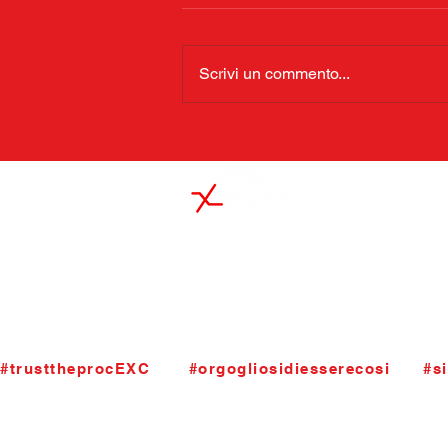
Scrivi un commento...
S.S.Excelsior Palacanestro ASD
Viale Santuario dell'Addolorata 4
24124 Bergamo
segreteria@basketexcelsior.it
T.035.4284790. P.iva 01963200165
#trusttheprocEXC       #orgogliosidiesserecosi      #si