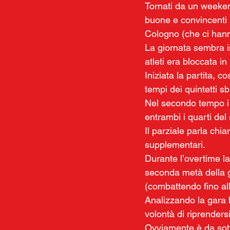
Tornati da un weeken
buone e convincenti p
Cologno (che ci hanno
La giornata sembra in
atleti era bloccata in
Iniziata la partita, c
tempi dei quintetti sb
Nel secondo tempo i q
entrambi i quarti de
Il parziale parla chiar
supplementari.
Durante l’overtime la
seconda metà della g
(combattendo fino al
Analizzando la gara b
volontà di riprenders
Ovviamente è da sottol