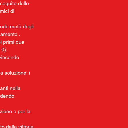
seguito delle 
mici di 
ando metà degli 
ldamento .
ei primi due 
-0). 
 vincendo 
ca soluzione: i 
anti nella 
rdendo 
zione e per la 
o della vittoria 