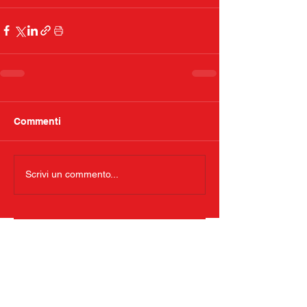
Commenti
Scrivi un commento...
S.S.Excelsior Palacanestro ASD
Viale Santuario dell'Addolorata 4, 24124 Bergamo
segreteria@basketexcelsior.it