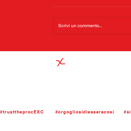
Scrivi un commento...
S.S.Excelsior Palacanestro ASD
Viale Santuario dell'Addolorata 4
24124 Bergamo
segreteria@basketexcelsior.it
T.035.4284790. P.iva 01963200165
#trusttheprocEXC       #orgogliosidiesserecosi      #si