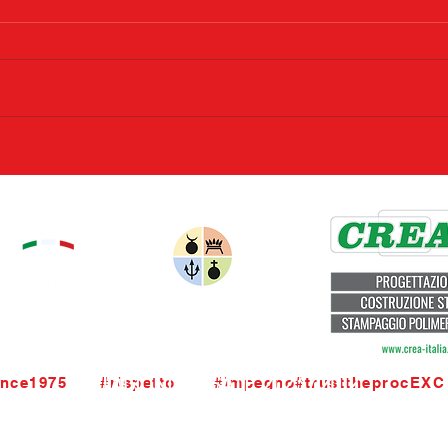
STAGIONI PASSATE 2023 / 2012
nce1975      #rispetto       #impegno