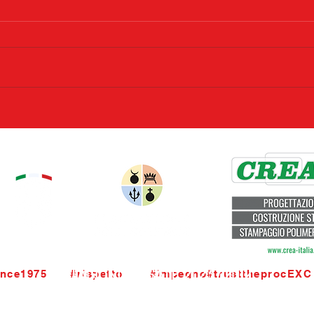
STAGIONI PASSATE 2023 / 2012
nce1975      #rispetto       #impegno