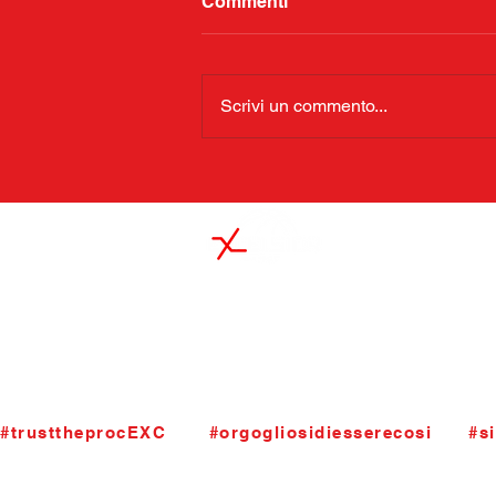
Commenti
Scrivi un commento...
S.S.Excelsior Palacanestro ASD
Viale Santuario dell'Addolorata 4
24124 Bergamo
segreteria@basketexcelsior.it
T.035.4284790. P.iva 01963200165
#trusttheprocEXC       #orgogliosidiesserecosi      #si