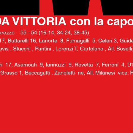
24 nov 2025
 VITTORIA con la capol
rezzo    55 - 54 (16-14, 34-24, 38-45)
7, Buttarelli 16, Lanorte  8, Fumagalli  5, Celeri 3, Guidet
is , Stucchi , Pantini , Lorenzi T, Cartolano , All. Boselli
i  17, Asamoah  9, Iannuzzi  9, Rovetta  7, Ferroni  4, D'
 Grasso 1, Beccagutti , Zanoletti  ne, All. Milanesi  vice: 