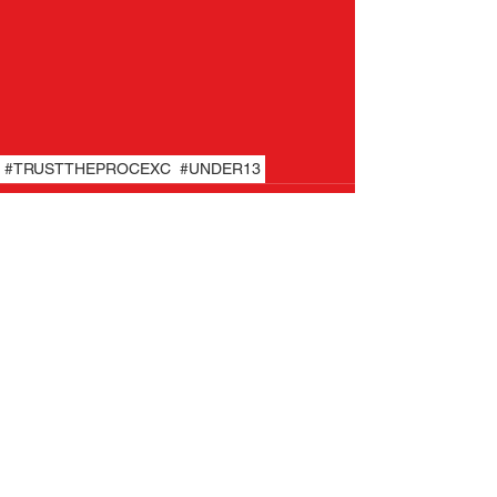
#TRUSTTHEPROCEXC
#UNDER13
Commenti
Scrivi un commento...