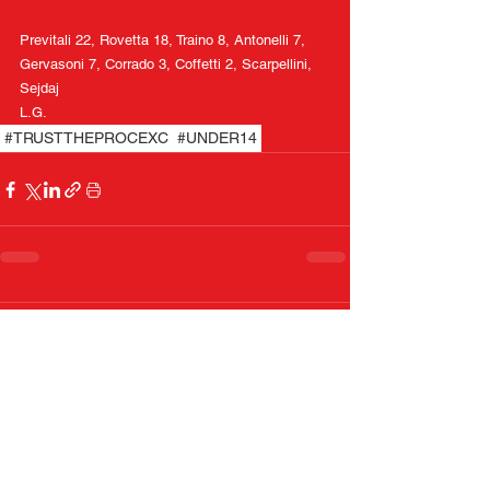
Previtali 22, Rovetta 18, Traino 8, Antonelli 7, 
Gervasoni 7, Corrado 3, Coffetti 2, Scarpellini, 
Sejdaj
L.G.
#TRUSTTHEPROCEXC
#UNDER14
Commenti
Scrivi un commento...