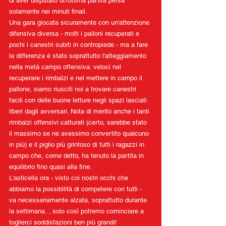
di aver disputato un'ottima partita persa 
solamente nei minuti finali.
Una gara giocata sicuramente con un'attenzione 
difensiva diversa - molti i palloni recuperati e 
pochi i canestri subiti in contropiede - ma a fare 
la differenza è stato soprattutto l'atteggiamento 
nella metà campo offensiva: veloci nel 
recuperare i rimbalzi e nel mettere in campo il 
pallone, siamo riusciti noi a trovare canestri 
facili con delle buone letture negli spazi lasciati 
liberi dagli avversari. Nota di merito anche i tanti 
rimbalzi offensivi catturati (certo, sarebbe stato 
il massimo se ne avessimo convertito qualcuno 
in più) e il piglio più grintoso di tutti i ragazzi in 
campo che, come detto, ha tenuto la partita in 
equilibrio fino quasi alla fine.
L'asticella ora - visto coi nostri occhi che 
abbiamo la possibilità di competere con tutti - 
va necessariamente alzata, soprattutto durante 
la settimana... solo così potremo cominciare a 
toglierci soddisfazioni ben più grandi!