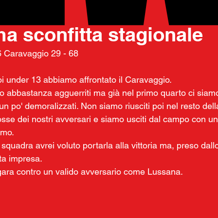
 nov 2025
ma sconfitta stagionale
6 Caravaggio 29 - 68
 under 13 abbiamo affrontato il Caravaggio. 
 abbastanza agguerriti ma già nel primo quarto ci siamo 
un po' demoralizzati. Non siamo riusciti poi nel resto della
osse dei nostri avversari e siamo usciti dal campo con u
amo.
quadra avrei voluto portarla alla vittoria ma, preso dall
sta impresa.
gara contro un valido avversario come Lussana.