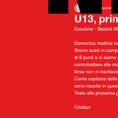
lucagavazzenitr
14
U13, pri
Excelsior - Basket 8
Domenica mattina noi
Siamo scesi in campo
di 8 punti e ci siamo 
controbattere alle m
forse non ci meritav
Come capitano della s
sono riuscito in que
Testa alla prossima 
Cristian