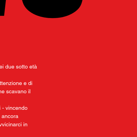
ei due sotto età 
tenzione e di 
he scavano il 
i - vincendo 
e ancora 
vicinarci in 