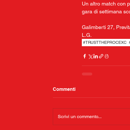
Un altro match con pi
gara di settimana scor
Galimberti 27, Previt
L.G.
#TRUSTTHEPROCEXC
Commenti
Scrivi un commento...