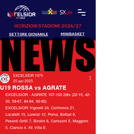
ISCRIZIONI STAGIONE 2026/27
NEWS
NEWS
MINIBASKET
SETTORE GIOVANILE
EXCELSIOR 1975
25 apr 2025
U19 ROSSA vs AGRATE
EXCELSIOR - AGRATE 107-103 2dts (22-15, 42-
33, 59-67, 84-84, 92-92)
EXCELSIOR: Vigorelli 24, Cortinovis 21, 
Locatelli 15, Lorenzi 12, Poma, Bottari 8, 
Pesenti Gritti 7, Birolini 6, Carissoni 5, Maggioni 
5, Ciancio 4. All. Villa E.