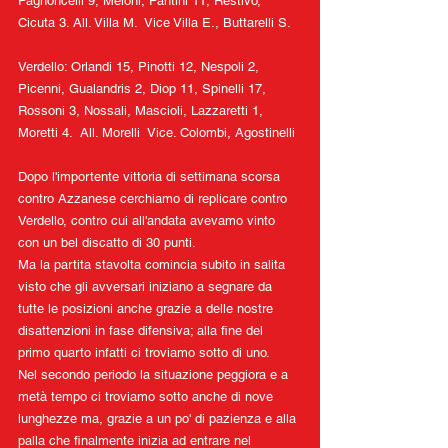
Pagnoncelli 9, Meloni, Pantini 11, Restivo, 
Cicuta 3. All. Villa M.  Vice Villa E., Buttarelli S.
Verdello: Orlandi 15, Pinotti 12, Nespoli 2, 
Picenni, Gualandris 2, Diop 11, Spinelli 17, 
Rossoni 3, Nossali, Mascioli, Lazzaretti 1, 
Moretti 4.  All. Morelli  Vice. Colombi, Agostinelli
Dopo l'importente vittoria di settimana scorsa 
contro Azzanese cerchiamo di replicare contro 
Verdello, contro cui all'andata avevamo vinto 
con un bel discatto di 30 punti.
Ma la partita stavolta comincia subito in salita 
visto che gli avversari iniziano a segnare da 
tutte le posizioni anche grazie a delle nostre 
disattenzioni in fase difensiva; alla fine del 
primo quarto infatti ci troviamo sotto di uno.
Nel secondo periodo la situazione peggiora e a 
metà tempo ci troviamo sotto anche di nove 
lunghezze ma, grazie a un po' di pazienza e alla 
palla che finalmente inizia ad entrare nel 