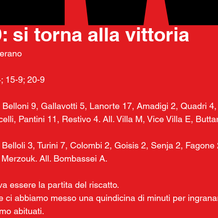
025
 si torna alla vittoria
serano
4; 15-9; 20-9
 Belloni 9, Gallavotti 5, Lanorte 17, Amadigi 2, Quadri 4, 
lli, Pantini 11, Restivo 4. All. Villa M, Vice Villa E, Buttar
Belloli 3, Turini 7, Colombi 2, Goisis 2, Senja 2, Fagone 
 Merzouk. All. Bombassei A.
essere la partita del riscatto.
e ci abbiamo messo una quindicina di minuti per ingranar
o abituati.