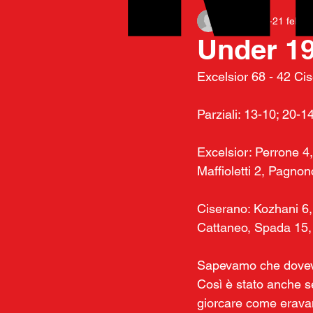
mvilla906
21 feb 2
Under 19:
Excelsior 68 - 42 Ci
Parziali: 13-10; 20-1
Excelsior: Perrone 4,
Maffioletti 2, Pagnonce
Ciserano: Kozhani 6, 
Cattaneo, Spada 15,
Sapevamo che doveva 
Così è stato anche s
giorcare come eravam