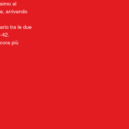
esimo al 
e, arrivando  
rio tra le due 
8-42.
ncora più 