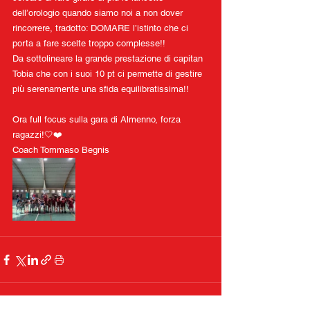
dell’orologio quando siamo noi a non dover 
rincorrere, tradotto: DOMARE l’istinto che ci 
porta a fare scelte troppo complesse!!
Da sottolineare la grande prestazione di capitan 
Tobia che con i suoi 10 pt ci permette di gestire 
più serenamente una sfida equilibratissima!!
Ora full focus sulla gara di Almenno, forza 
ragazzi!🤍❤️
Coach Tommaso Begnis