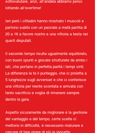
sottovalutare, anzi, all’andata abbiamo perso 
lottando all’overtime!
Ieri però i cittadini hanno mostrato i muscoli e 
partono subito con un parziale a metà partita di 
20 a 16 a favore nostro e una vittoria a testa nei 
quarti disputati.
Il secondo tempo risulta ugualmente equilibrato, 
con buoni spunti e giocate strutturate da ambo i 
lati, che portano in perfetta parità i tempi vinti.
La differenza la fa il punteggio, che ci proietta a 
5 lunghezze sugli avversari e che ci conferisce 
una vittoria per niente scontata e arrivata con 
tanto sacrificio e voglia di rimanere sempre 
dentro la gara.
Aspetto sicuramente da migliorare è la gestione 
del vantaggio e del tempo, certe scelte ci 
mettono in difficoltà, è necessario maturare e 
cercare di fare girare di più le lancette 