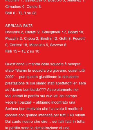
Piccinini 1, Szewczyk 6, Boscolo 3, Jimenez 1, 
Cimadoro 0, Curcio 3.
Falli 6 - TL 9 su 23
SERIANA BK75
Rocchini 2, Oldrati 2, Pellegrinelli 17, Bonzi 10, 
Piazzini 2, Crippa 2, Birolini 12, Gotti 8, Pedretti 
0, Cortesi 18, Mancuso 6, Seveso 8.
Falli 15 – TL 2 su 10
Quest’anno il mantra della squadra è sempre 
stato "Siamo la squadra più giovane, quasi tutti 
2009"... può questo giustificare la deludente 
prestazione di cui siamo stati spettatori ieri sera 
ad Alzano Lombardo??? Assolutamente no!
Mai entrati in partita sui due lati del campo – 
vedere i parziali – abbiamo incontrato una 
Seriana ben motivata che ha avuto il merito di 
giocare con grande intensità per tutti i 40 minuti.
Dal canto nostro che dire… sei falli fatti in tutta 
la partita sono la dimostrazione di una 