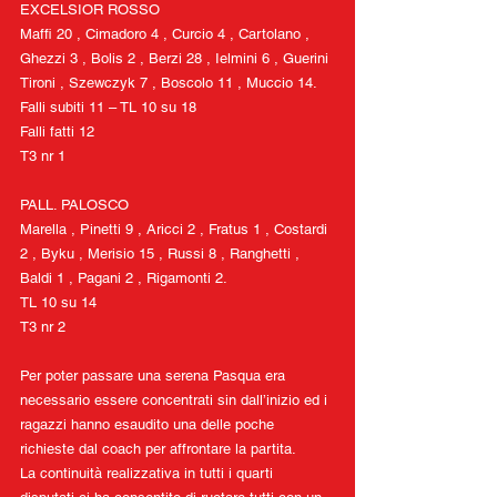
EXCELSIOR ROSSO
Maffi 20 , Cimadoro 4 , Curcio 4 , Cartolano , 
Ghezzi 3 , Bolis 2 , Berzi 28 , Ielmini 6 , Guerini 
Tironi , Szewczyk 7 , Boscolo 11 , Muccio 14.
Falli subiti 11 – TL 10 su 18
Falli fatti 12
T3 nr 1
PALL. PALOSCO
Marella , Pinetti 9 , Aricci 2 , Fratus 1 , Costardi 
2 , Byku , Merisio 15 , Russi 8 , Ranghetti , 
Baldi 1 , Pagani 2 , Rigamonti 2.
TL 10 su 14
T3 nr 2
Per poter passare una serena Pasqua era 
necessario essere concentrati sin dall’inizio ed i 
ragazzi hanno esaudito una delle poche 
richieste dal coach per affrontare la partita.
La continuità realizzativa in tutti i quarti 