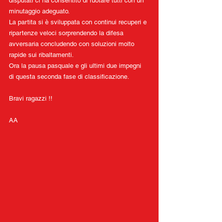
disputati ci ha consentito di ruotare tutti con un 
minutaggio adeguato.
La partita si è sviluppata con continui recuperi e 
ripartenze veloci sorprendendo la difesa 
avversaria concludendo con soluzioni molto 
rapide sui ribaltamenti.
Ora la pausa pasquale e gli ultimi due impegni 
di questa seconda fase di classificazione.
Bravi ragazzi !!
AA