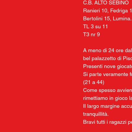
C.B. ALTO SEBINO
Ranieri 10, Fedriga 1
Bertolini 15, Lumina.
TL 3 su 11
T3 nr 9
A meno di 24 ore dall
bel palazzetto di Pi
Presenti nove giocat
Si parte veramente fo
(21 a 44)
Come spesso avviene 
rimettiamo in gioco la
Il largo margine acc
tranquillità.
Bravi tutti i ragazzi 