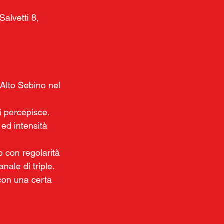
alvetti 8, 
 Alto Sebino nel 
i percepisce.
ed intensità 
 con regolarità 
nale di triple.
con una certa 