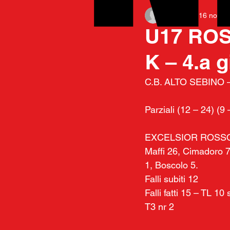
gusmail7
16 nov 2
U17 ROS
K – 4.a g
C.B. ALTO SEBINO 
Parziali (12 – 24) (9 
EXCELSIOR ROSS
Maffi 26, Cimadoro 7,
1, Boscolo 5.
Falli subiti 12
Falli fatti 15 – TL 10
T3 nr 2